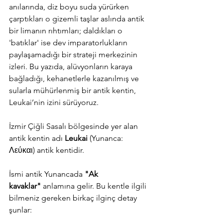
anılarında, diz boyu suda yürürken 
çarptıkları o gizemli taşlar aslında antik 
bir limanın rıhtımları; daldıkları o 
'batıklar' ise dev imparatorlukların 
paylaşamadığı bir strateji merkezinin 
izleri. Bu yazıda, alüvyonların karaya 
bağladığı, kehanetlerle kazanılmış ve 
sularla mühürlenmiş bir antik kentin, 
Leukai’nin izini sürüyoruz.
İzmir Çiğli Sasalı bölgesinde yer alan 
antik kentin adı 
Leukai
 (Yunanca: 
Λεύκαι) antik kentidir.
İsmi antik Yunancada 
"Ak 
kavaklar"
 anlamına gelir. Bu kentle ilgili 
bilmeniz gereken birkaç ilginç detay 
şunlar: