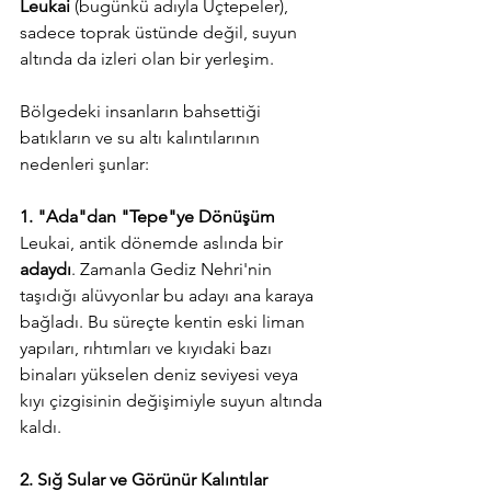
Leukai
 (bugünkü adıyla Üçtepeler), 
sadece toprak üstünde değil, suyun 
altında da izleri olan bir yerleşim.
Bölgedeki insanların bahsettiği 
batıkların ve su altı kalıntılarının 
nedenleri şunlar:
1. "Ada"dan "Tepe"ye Dönüşüm
Leukai, antik dönemde aslında bir 
adaydı
. Zamanla Gediz Nehri'nin 
taşıdığı alüvyonlar bu adayı ana karaya 
bağladı. Bu süreçte kentin eski liman 
yapıları, rıhtımları ve kıyıdaki bazı 
binaları yükselen deniz seviyesi veya 
kıyı çizgisinin değişimiyle suyun altında 
kaldı.
2. Sığ Sular ve Görünür Kalıntılar