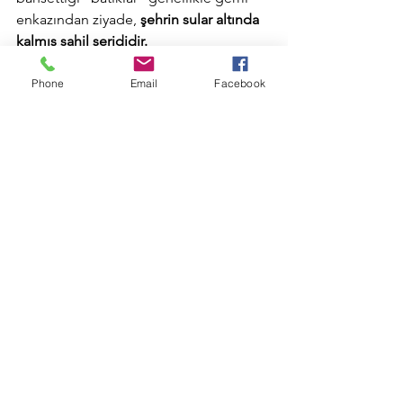
enkazından ziyade, 
şehrin sular altında 
kalmış sahil şerididir.
Önemli Not:
 Bölge şu an hem 
Phone
Email
Facebook
arkeolojik sit alanı hem de Kuş Cenneti 
sınırları içinde olduğu için koruma 
altındadır.
Sevgiyle kal,
Kenan
Hepsini Gör
Son Yazılar