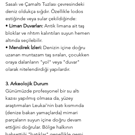
Sasalı ve Çamaltı Tuzlası çevresindeki 
deniz oldukça sığdır. Özellikle lodos 
estiğinde veya sular çekildiğinde:
• 
Liman Duvarları:
 Antik limana ait taş 
bloklar ve rıhtım kalıntıları suyun hemen 
altında seçilebilir.
• 
Mendirek İzleri:
 Denizin içine doğru 
uzanan muntazam taş sıraları, çocukken 
oraya dalanların "yol" veya "duvar" 
olarak nitelendirdiği yapılardır.
3. Arkeolojik Durum
Günümüzde profesyonel bir su altı 
kazısı yapılmış olmasa da, yüzey 
araştırmaları Leukai'nin batı kısmında 
(denize bakan yamaçlarda) mimari 
parçaların suyun içine doğru devam 
ettiğini doğrular. Bölge halkının 
bahsettiği "batıklar" genellikle gemi 