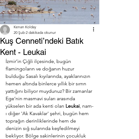
Kenan Kolday
20 Şub
2 dakikada okunur
Kuş Cenneti’ndeki Batık
Kent - Leukai
İzmir’in Çiğli ilçesinde, bugün 
flamingoların ve doğanın huzur 
bulduğu Sasalı kıyılarında, ayaklarınızın 
hemen altında binlerce yıllık bir sırrın 
yattığını biliyor muydunuz? Bir zamanlar 
Ege’nin masmavi suları arasında 
yükselen bir ada kenti olan 
Leukai
, nam-
ı diğer 'Ak Kavaklar' şehri, bugün hem 
toprağın derinliklerinde hem de 
denizin sığ sularında keşfedilmeyi 
bekliyor. Bölge sakinlerinin çocukluk 