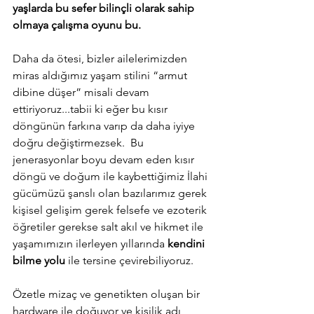
yaşlarda bu sefer bilinçli olarak sahip 
olmaya çalışma oyunu bu.
Daha da ötesi, bizler ailelerimizden 
miras aldığımız yaşam stilini “armut 
dibine düşer” misali devam 
ettiriyoruz...tabii ki eğer bu kısır 
döngünün farkına varıp da daha iyiye 
doğru değiştirmezsek.  Bu 
jenerasyonlar boyu devam eden kısır 
döngü ve doğum ile kaybettiğimiz İlahi 
gücümüzü şanslı olan bazılarımız gerek 
kişisel gelişim gerek felsefe ve ezoterik 
öğretiler gerekse salt akıl ve hikmet ile 
yaşamımızın ilerleyen yıllarında 
kendini 
bilme yolu
 ile tersine çevirebiliyoruz.  
Özetle mizaç ve genetikten oluşan bir 
hardware ile doğuyor ve kişilik adı 