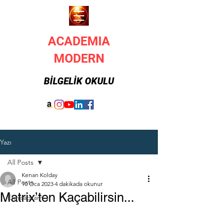
ACADEMIA
MODERN
BİLGELİK OKULU
Yazı
All Posts
Kenan Kolday
All Posts
10 Oca 2023
4 dakikada okunur
Matrix’ten Kaçabilirsin...
Enneagram