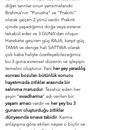
diğer tanrılar onun yansımalarıdır. 
Brahma’nın “Purusha” ve “Prakriti” 
olarak geçen 2 yönü vardır. Prakriti 
içinde yaşadığımız doğa veya evrene 
tekabül eder ve 3 GUNA’dan oluşur. 
Harekete geçiren güç RAJA, karşıt güç 
TAMA ve denge hali SATTWA olarak 
çok kaba haliyle özetleyebileceğimiz 
bu 3 guna evrensel düzenin ve işleyişin 
temelini oluşturur. Yani 
her şey yaradılış 
sonrası bozulan bütünlük sonucu 
hayatımızda zıtlıklar arasında bir 
salınıma maruzdur
. Tezahür eden her 
şeyin “
swadharma
” adı verilen bir 
yaşam amacı
 vardır ve 
her şey bu 3 
gunanın oluşturduğu zıtlıklar 
dünyasında sınava tabidir
. Karma 
anlayışına göre ekilen neyse o biçilir ve 