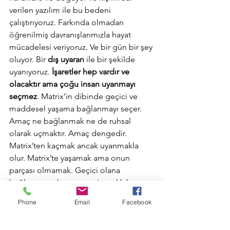
verilen yazılım ile bu bedeni 
çalıştırıyoruz. Farkında olmadan 
öğrenilmiş davranışlarımızla hayat 
mücadelesi veriyoruz. Ve bir gün bir şey 
oluyor. Bir 
dış uyaran
 ile bir şekilde 
uyanıyoruz. 
İşaretler hep vardır ve 
olacaktır ama çoğu insan uyanmayı 
seçmez
. Matrix’in dibinde geçici ve 
maddesel yaşama bağlanmayı seçer. 
Amaç ne bağlanmak ne de ruhsal 
olarak uçmaktır. Amaç dengedir. 
Matrix’ten kaçmak ancak uyanmakla 
olur. Matrix’te yaşamak ama onun 
parçası olmamak. Geçici olana 
bağlanmamak ama onu insanlık hayrına 
kullanmak. Matrix’ten kaçış seçimle 
Phone
Email
Facebook
başlar...uyanmaya karar vermekle. 
Sonrasını Stephen Covey çok güzel 