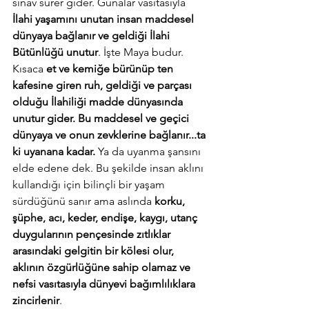
sınav sürer gider. Gunalar vasıtasıyla 
İlahi yaşamını unutan insan maddesel 
dünyaya bağlanır ve geldiği İlahi 
Bütünlüğü unutur
. İşte Maya budur. 
Kısaca 
et ve kemiğe bürünüp ten 
kafesine giren ruh, geldiği ve parçası 
olduğu İlahiliği madde dünyasında 
unutur gider. Bu maddesel ve geçici 
dünyaya ve onun zevklerine bağlanır...ta 
ki uyanana kadar. 
Ya da uyanma şansını 
elde edene dek. Bu şekilde insan aklını 
kullandığı için bilinçli bir yaşam 
sürdüğünü sanır ama aslında 
korku, 
şüphe, acı, keder, endişe, kaygı, utanç 
duygularının pençesinde zıtlıklar 
arasındaki gelgitin bir kölesi olur, 
aklının özgürlüğüne sahip olamaz ve 
nefsi vasıtasıyla dünyevi bağımlılıklara 
zincirlenir
. 