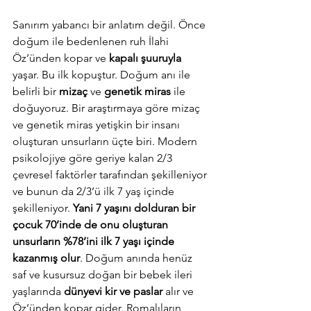
Sanırım yabancı bir anlatım değil. Önce 
doğum ile bedenlenen ruh İlahi 
Öz’ünden kopar ve 
kapalı şuuruyla
yaşar. Bu ilk kopuştur. Doğum anı ile 
belirli bir 
mizaç
 ve 
genetik miras
 ile 
doğuyoruz. Bir araştırmaya göre mizaç 
ve genetik miras yetişkin bir insanı 
oluşturan unsurların üçte biri. Modern 
psikolojiye göre geriye kalan 2/3 
çevresel faktörler tarafından şekilleniyor 
ve bunun da 2/3’ü ilk 7 yaş içinde 
şekilleniyor. 
Yani 7 yaşını dolduran bir 
çocuk 70’inde de onu oluşturan 
unsurların %78’ini ilk 7 yaşı içinde 
kazanmış olur
. Doğum anında henüz 
saf ve kusursuz doğan bir bebek ileri 
yaşlarında 
dünyevi kir ve paslar
 alır ve 
Öz’ünden kopar gider. Romalıların 