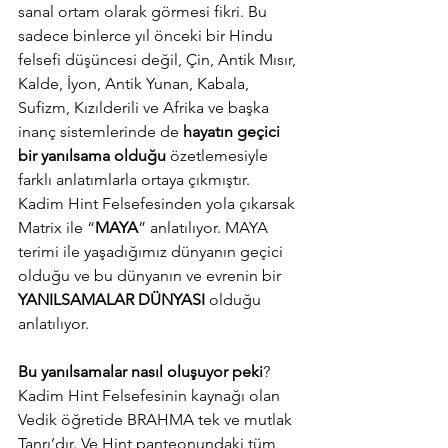
sanal ortam olarak görmesi fikri. Bu 
sadece binlerce yıl önceki bir Hindu 
felsefi düşüncesi değil, Çin, Antik Mısır, 
Kalde, İyon, Antik Yunan, Kabala, 
Sufizm, Kızılderili ve Afrika ve başka 
inanç sistemlerinde de 
hayatın geçici 
bir yanılsama olduğu
 özetlemesiyle 
farklı anlatımlarla ortaya çıkmıştır. 
Kadim Hint Felsefesinden yola çıkarsak 
Matrix ile “
MAYA
” anlatılıyor. MAYA 
terimi ile yaşadığımız dünyanın geçici 
olduğu ve bu dünyanın ve evrenin bir 
YANILSAMALAR DÜNYASI
 olduğu 
anlatılıyor.  
Bu yanılsamalar nasıl oluşuyor peki
? 
Kadim Hint Felsefesinin kaynağı olan 
Vedik öğretide BRAHMA tek ve mutlak 
Tanrı’dır. Ve Hint panteonundaki tüm 