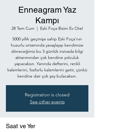
Enneagram Yaz
Kampı
28 Tem Cum
  |  
Eski Foça Bizim Ev Otel
5000 yıllık geçmişe sahip Eski Foça’nın
huzurlu ortamında yavaşlayıp kendimize
döneceğimiz bu 3 günlük inzivada bilgi
aktarımından çok kendine yolculuk
yapacaksın. Yanında defterini, renkli
kalemlerini, fosforlu kalemlerini getir, çünkü
kendine dair çok şey bulacaksın.
Registration is closed
See other events
Saat ve Yer