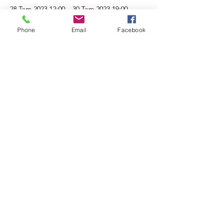
28 Tem 2023 12:00 – 30 Tem 2023 19:00
Eski Foça Bizim Ev Otel
Phone
Email
Facebook
Bu Etkinliği Paylaş
©2019, KENAN KOLDAY tarafından. Wix.com ile gururla
oluşturuldu