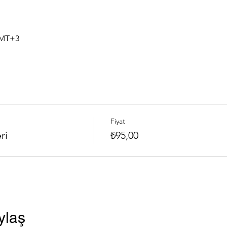
GMT+3
Fiyat
ri
₺95,00
ylaş