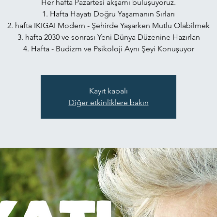
Her hafta Pazartesi akşamı buluşuyoruz.
1. Hafta Hayatı Doğru Yaşamanın Sırları
2. hafta IKIGAI Modern - Şehirde Yaşarken Mutlu Olabilmek
3. hafta 2030 ve sonrası Yeni Dünya Düzenine Hazırlan
4. Hafta - Budizm ve Psikoloji Aynı Şeyi Konuşuyor
Kayıt kapalı
Diğer etkinliklere bakın