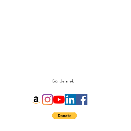
Abone Ol Formu
Göndermek
©2019, KENAN KOLDAY tarafından. Wix.com ile gururla
oluşturuldu