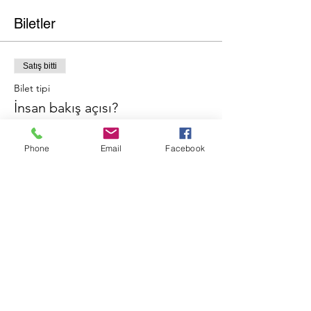
Biletler
Satış bitti
Bilet tipi
İnsan bakış açısı?
Fiyat
Phone
Email
Facebook
$0,00
Bu Etkinliği Paylaş
©2019, KENAN KOLDAY tarafından. Wix.com ile gururla