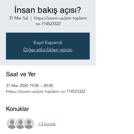
İnsan bakış açısı?
31 Mar Sal
  |  
https://zoom.us/join toplantı
no 714523322
Kayıt Kapandı
Diğer etkinlikleri görün
Saat ve Yer
31 Mar 2020 19:00 – 20:00
https://zoom.us/join toplantı no 714523322
Konuklar
+3 konuk