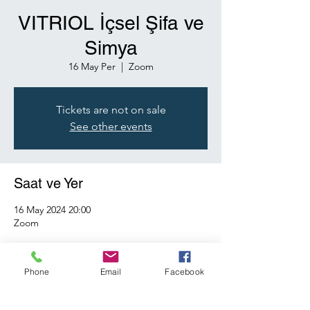
VITRIOL İçsel Şifa ve
Simya
16 May Per
  |  
Zoom
Tickets are not on sale
See other events
Saat ve Yer
16 May 2024 20:00
Zoom
Bu Etkinliği Paylaş
Phone
Email
Facebook