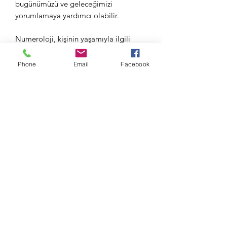
bugünümüzü ve geleceğimizi
yorumlamaya yardımcı olabilir.
Numeroloji, kişinin yaşamıyla ilgili
sayıların incelenmesidir. yorumlamak
için kullanılabilir
bir kişinin karakterini,
Phone
Email
Facebook
yeteneklerini ve gizli potansiyelini
olduğu kadar geleceğini de tahmin
etmek.
©2019, KENAN KOLDAY tarafından. Wix.com ile gururla
oluşturuldu