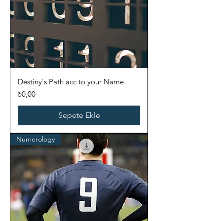
Destiny`s Path acc to your Name
Fiyat
₺0,00
Sepete Ekle
Numerology