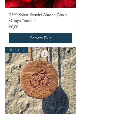
T500 Kaldır Kendini Aradan Çıksın
Ortaya Yaradan
Fiyat
₺0,00
Sepete Ekle
ÜCRETSİZ