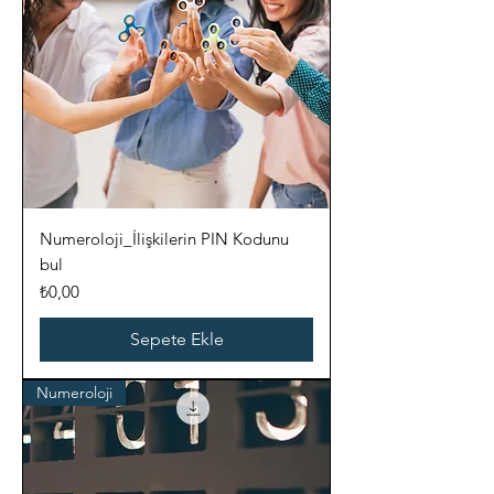
Numeroloji_İlişkilerin PIN Kodunu
bul
Fiyat
₺0,00
Sepete Ekle
Numeroloji