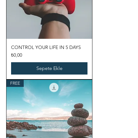
CONTROL YOUR LIFE IN 5 DAYS
Fiyat
₺0,00
Sepete Ekle
FREE