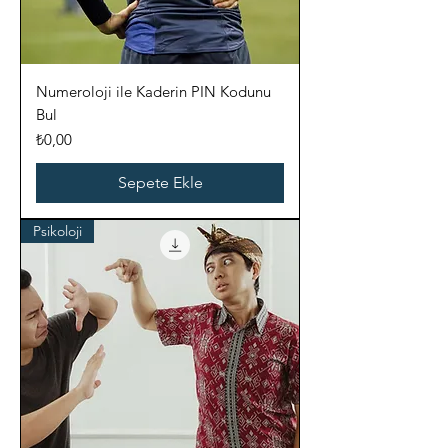
Numeroloji ile Kaderin PIN Kodunu
Bul
Fiyat
₺0,00
Sepete Ekle
Psikoloji