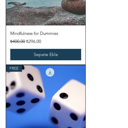
Mindfulness for Dummies
Normal Fiyat
İndirimli Fiyat
₺400,00
₺296,00
Sepete Ekle
FREE