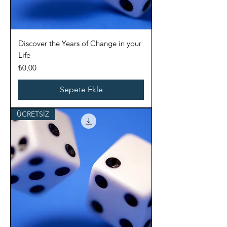
Discover the Years of Change in your
Life
Fiyat
₺0,00
Sepete Ekle
ÜCRETSİZ