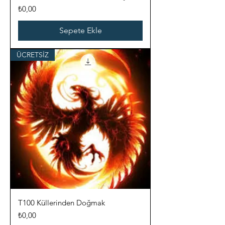
Fiyat
₺0,00
Sepete Ekle
ÜCRETSİZ
T100 Küllerinden Doğmak
Fiyat
₺0,00