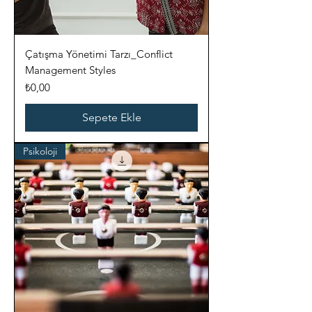
Çatışma Yönetimi Tarzı_Conflict
Management Styles
Fiyat
₺0,00
Sepete Ekle
Psikoloji