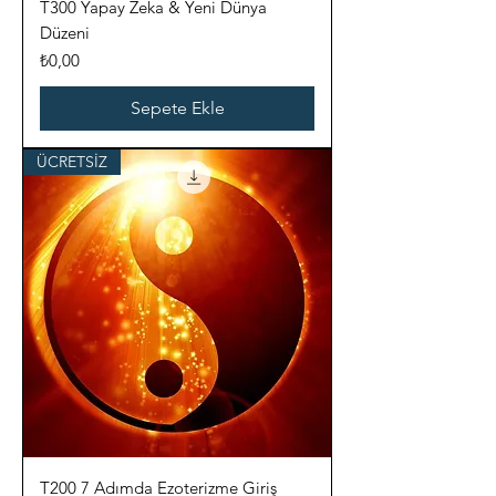
T300 Yapay Zeka & Yeni Dünya
Düzeni
Fiyat
₺0,00
Sepete Ekle
ÜCRETSİZ
T200 7 Adımda Ezoterizme Giriş