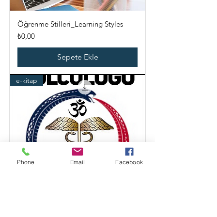
Öğrenme Stilleri_Learning Styles
Fiyat
₺0,00
Sepete Ekle
e-kitap
Phone
Email
Facebook