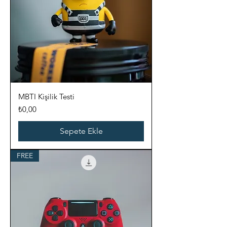
MBTI Kişilik Testi
Fiyat
₺0,00
Sepete Ekle
FREE