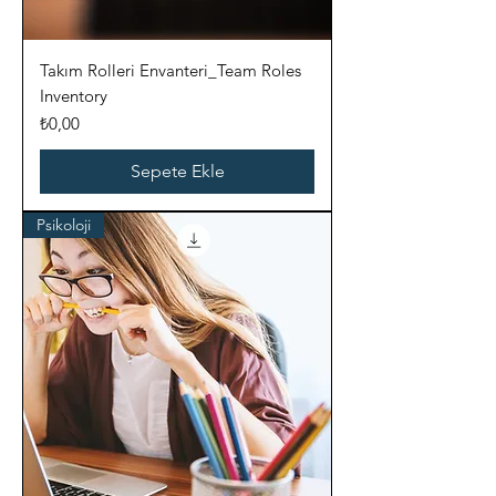
Takım Rolleri Envanteri_Team Roles
Inventory
Fiyat
₺0,00
Sepete Ekle
Psikoloji