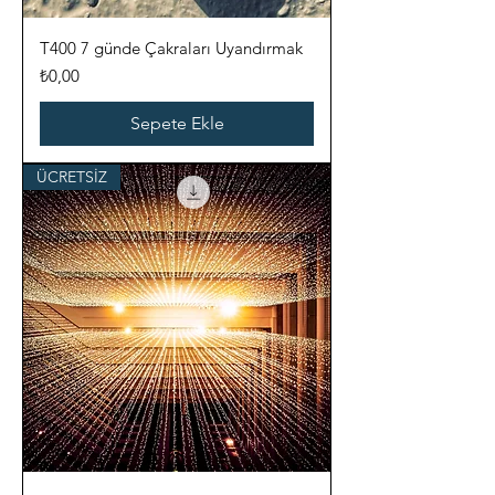
T400 7 günde Çakraları Uyandırmak
Fiyat
₺0,00
Sepete Ekle
ÜCRETSİZ