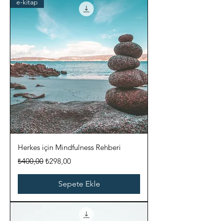
e-kitap
Herkes için Mindfulness Rehberi
Normal Fiyat
İndirimli Fiyat
₺400,00
₺298,00
Sepete Ekle