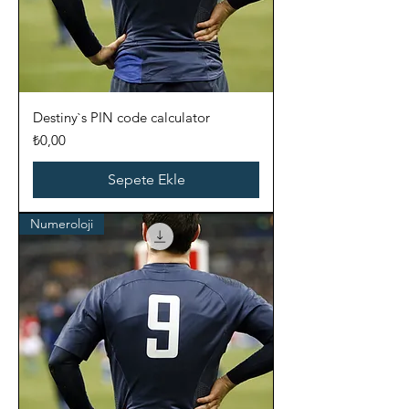
Destiny`s PIN code calculator
Fiyat
₺0,00
Sepete Ekle
Numeroloji