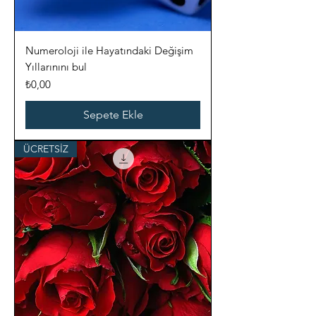
Numeroloji ile Hayatındaki Değişim
Yıllarınını bul
Fiyat
₺0,00
Sepete Ekle
ÜCRETSİZ