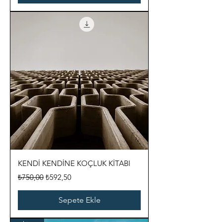
KENDİ KENDİNE KOÇLUK KİTABI
Normal Fiyat
İndirimli Fiyat
₺750,00
₺592,50
Sepete Ekle