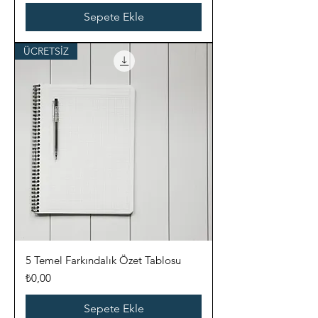
Sepete Ekle
ÜCRETSİZ
5 Temel Farkındalık Özet Tablosu
Fiyat
₺0,00
Sepete Ekle