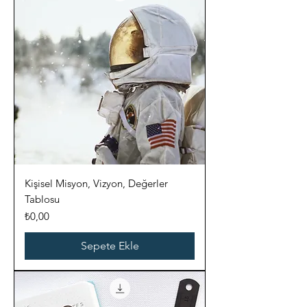
Kişisel Misyon, Vizyon, Değerler
Tablosu
Fiyat
₺0,00
Sepete Ekle